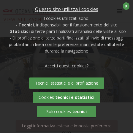
X
Questo sito utilizza i cookies
I cookies utilizzati sono:
VIEW ALL YACHTS
-
Tecnici
,
indispensabili
per il funzionamento del sito
-
Statistici
di terze parti finalizzati all'analisi delle visite al sito
- Di profilazione di terze parti finalizzati all'invio di messaggi
pubblicitari in linea con le preferenze manifestate dall'utente
durante la navigazione
DRAGON
Accetti questi cookies?
AN EYE FOR DETAIL MAKES OUR WORKS EXCELLENT
HOME
/
YACHTS
/ DRAGON
Tecnici, statistici e di profilazione
Cookies
tecnici e statistici
Solo cookies
tecnici
Leggi informativa estesa e imposta preferenze